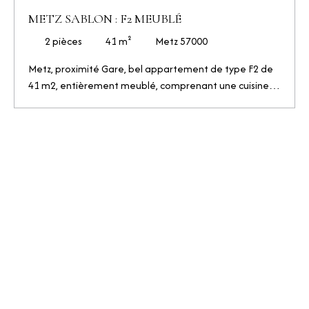
METZ SABLON : F2 MEUBLÉ
2
pièces
41
m²
Metz 57000
Metz, proximité Gare, bel appartement de type F2 de
41 m2, entièrement meublé, comprenant une cuisine
équipée ouverte sur l'espace salon-séjour, une
chambre avec salle d'eau, un wc séparé. Disponible le
07/05/26. Loyer : 620 € Avances sur charges : 50 €
Dépôt de garantie : 1240 € Honoraires agence : 460 €
TTC, (soit 328 € correspondant aux visites, constitution
du dossier de candidature, rédaction et réitération du
bail + 132 € correspondant aux états de lieux d'entrée
et de sortie).