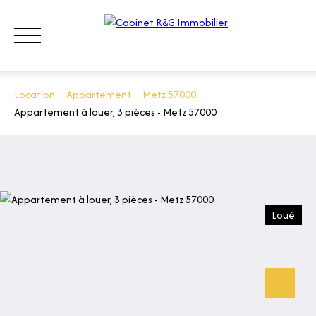
Location
Appartement
Metz 57000
Appartement à louer, 3 pièces - Metz 57000
ACHETER
LOUER
VENDRE
QUI SOMMES-NOUS ?
CONT
ESTIMATION
Loué