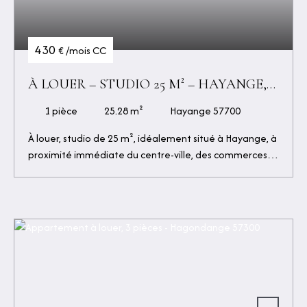
aux états de lieux d'entrée et de sortie).
430
€ /mois CC
À LOUER – STUDIO 25 M² – HAYANGE,
PROCHE CENTRE-VILLE
1
pièce
25.28
m²
Hayange 57700
À louer, studio de 25 m², idéalement situé à Hayange, à
proximité immédiate du centre-ville, des commerces
et des transports. Le logement comprend : - Une pièce
de vie lumineuse. - Un coin cuisine. - Une salle d'eau avec
WC. Le studio est fonctionnel et convient parfaitement
à une personne seule, un étudiant ou un jeune actif.
Disponible à partir du 6 août 2026 Loyer : 400 € / mois +
30 € / mois comprenant l'eau froide, la taxe d'ordures
ménagères et l'entretien des communs. Dépôt de
garantie : 400 € Honoraires d'agence : 275 € Pour toute
demande d'information ou pour organiser une visite,