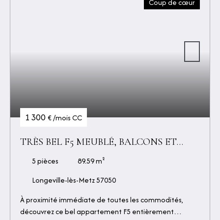
Coup de cœur
Thérèse, à proximité des commerces, des transports et
de la gare. Disponible à partir du 10 août 2026 - Loyer
mensuel : 480 € - Provision sur charges : 40 € - Dépôt de
garantie : 960 € - Honoraires d'agence : 375,98 € TTC,
dont : 273,44 € pour les visites, l'étude du dossier, la
rédaction et la signature du bail et 102,54 € pour l'état
des lieux.
1 300
€ /mois CC
TRÈS BEL F5 MEUBLÉ, BALCONS ET
GARAGE
5
pièces
89.59
m²
Longeville-lès-Metz 57050
À proximité immédiate de toutes les commodités,
découvrez ce bel appartement F5 entièrement