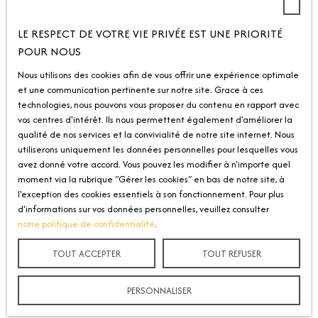
Location appartement Longeville-lès-Metz (57050)
LE RESPECT DE VOTRE VIE PRIVÉE EST UNE PRIORITÉ
POUR NOUS
Nous utilisons des cookies afin de vous offrir une expérience optimale
INFORMATIONS
et une communication pertinente sur notre site. Grace à ces
technologies, nous pouvons vous proposer du contenu en rapport avec
Nos honoraires
vos centres d'intérêt. Ils nous permettent également d'améliorer la
qualité de nos services et la convivialité de notre site internet. Nous
Mentions légales
utiliserons uniquement les données personnelles pour lesquelles vous
avez donné votre accord. Vous pouvez les modifier à n'importe quel
Politique de confidentialité
moment via la rubrique ″Gérer les cookies″ en bas de notre site, à
Plan du site
l'exception des cookies essentiels à son fonctionnement. Pour plus
d'informations sur vos données personnelles, veuillez consulter
Gérer les cookies
notre politique de confidentialité
.
Propulsé par
TOUT ACCEPTER
TOUT REFUSER
PERSONNALISER