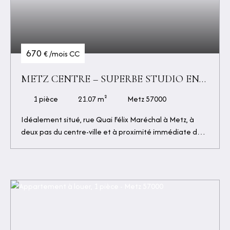
670
€ /mois CC
METZ CENTRE – SUPERBE STUDIO EN
DUPLEX MEUBLÉ REFAIT À NEUF – 21
1
pièce
21.07
m²
Metz 57000
M²
Idéalement situé, rue Quai Félix Maréchal à Metz, à
deux pas du centre-ville et à proximité immédiate des
facultés, découvrez ce charmant appartement meublé
de 21 m², entièrement refait à neuf avec de belles
prestations. Situé au 5ᵉ étage sans ascenseur, ce
logement a été pensé pour offrir un espace de vie à la
fois moderne, fonctionnel et chaleureux. Il se compose
de : - Une agréable pièce de vie lumineuse ; - Un
espace bureau ; - Une cuisine entièrement équipée ; -