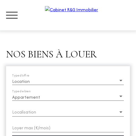
NOS BIENS À LOUER
ACHETER
LOUER
VENDRE
QUI SOMMES-NOUS ?
CONT
Type d'offre
Location
ESTIMATION
Type de bien
Appartement
Localisation
Loyer max (€/mois)