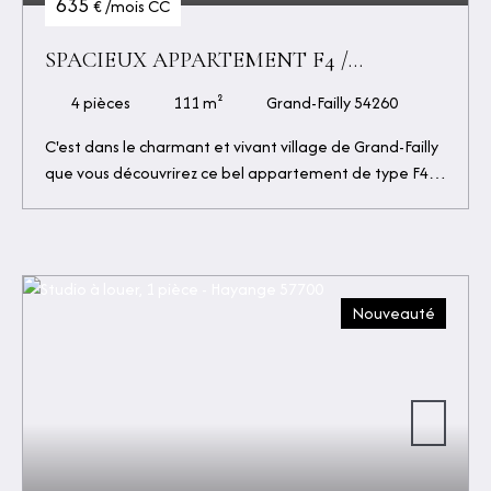
635
€ /mois CC
SPACIEUX APPARTEMENT F4 /
TERRASSE / GARAGE
4
pièces
111
m²
Grand-Failly 54260
C'est dans le charmant et vivant village de Grand-Failly
que vous découvrirez ce bel appartement de type F4
de 111 m2, à la rénovation gardant les traits de
l'ancien. Ce bien est composé d'une entrée, d'une
cuisine, d'une salle à manger, d'un salon, de deux
chambres et d'une salle de douche. En sus, vous
bénéficierez d'une terrasse, d'une cave/chaufferie, et
Nouveauté
d'un emplacement de parking dans garage fermé.
Disponible de suite Loyer : 600 € + 35 € d'avances sur
charges, comprenant l'entretien de la chaudière et la
taxe d'ordures ménagères Dépôt de garantie : 600 €
Honoraires agence : 600 € (soit 267 € correspondant
aux visites, constitution du dossier de candidature,
rédaction et réitération du bail + 333 € correspondant