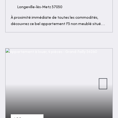
Longeville-lès-Metz 57050
À proximité immédiate de toutes les commodités,
découvrez ce bel appartement F5 non meublé situé
dans une petite copropriété bien entretenue avec
ascenseur. Lumineux et fonctionnel, il se compose
d'une entrée avec placard, d'une cuisine équipée avec
accès balcon, d'un salon-séjour donnant sur un second
balcon, de deux chambres avec placards, d'un bureau,
d'une salle d'eau et d'un WC séparé. Vous bénéficierez
également d'une cave et d'un garage fermé.
Disponible à partir du 1er juillet 2026. Loyer : 950 €
Charges : 200 € (chauffage, eau froide, ascenseur,
entretien des communs et taxe d'ordures ménagères)
Dépôt de garantie : 950 € Honoraires d'agence : 950 €