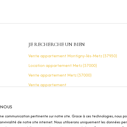
JE RECHERCHE UN BIEN
Vente appartement Montigny-lès-Metz (57950)
Location appartement Metz (57000)
Vente appartement Metz (57000)
Vente appartement
Vente appartement Woippy (57140)
Location appartement Longeville-lès-Metz
R NOUS
(57050)
une communication pertinente sur notre site. Grace à ces technologies, nous po
nvivialité de notre site internet. Nous utiliserons uniquement les données per