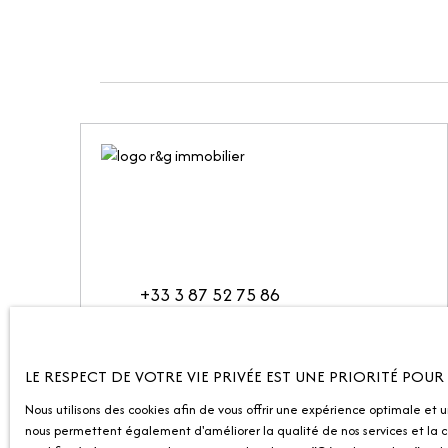
+33 3 87 52 75 86
Place de la République
10 Avenue Robert Schuman
LE RESPECT DE VOTRE VIE PRIVÉE EST UNE PRIORITÉ POU
57000 Metz
Nous utilisons des cookies afin de vous offrir une expérience optimale et 
nous permettent également d'améliorer la qualité de nos services et la co