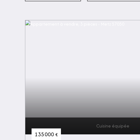
Cuisine équipée
135 000
€