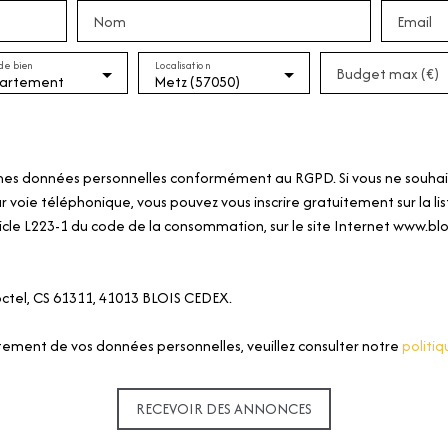
Nom
Email
arboré, à proximité des c
autoroutiers. Un bien rare 
de bien
Localisation
Informations complémentai
Budget max (€)
artement
Metz (57050)
individuel gaz - DPE : E / 
procédure en cours - Prix 
charge du vendeur) - Hono
foncières : environ 1 600 €
mes données personnelles conformément au RGPD. Si vous ne souhaite
La belle hauteur sous plafo
 voie téléphonique, vous pouvez vous inscrire gratuitement sur la l
L’équilibre parfait entre 
icle L223-1 du code de la consommation, sur le site Internet www.bloc
nous pour organiser une vi
loctel, CS 61311, 41013 BLOIS CEDEX.
aitement de vos données personnelles, veuillez consulter notre
politiq
RECEVOIR DES ANNONCES