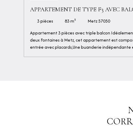
APPARTEMENT DE TYPE F3 AVEC BA
3
pièces
83
m²
Metz 57050
Appartement 3 pièces avec triple balcon Idéalement 
deux Fontaines à Metz, cet appartement est compo
entrée avec placards,Une buanderie indépendante e
séjour accès balcon,Cuisine équipée,Deux chambres 
d'eau,Un WC indépendant,Un garage fermé. Situé da
de Metz, à proximité immédiate des commodités, d
scolaires, des transports et des axes principaux. Prix
Honoraires à la charge vendeur. DPE : D
CORR