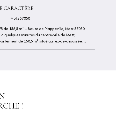
DE CARACTÈRE
²
Metz 57050
5 de 158,5 m² – Route de Plappeville, Metz 57050
e, à quelques minutes du centre-ville de Metz,
artement de 158,5 m² situé au rez-de-chaussée
e datant de 1914. Derrière sa façade pleine de
 vie spacieux, baigné de lumière, où le cachet de
fond, parquet massif, belles ouvertures, se mêle
t d’aujourd’hui. L’appartement s’ouvre sur une
les différents espaces : - Un double séjour lumineux -
 entièrement équipée - Trois grandes chambres,
vec salle de bain et WC privatifs - Un bureau, idéal
 chambre d’appoint - Une seconde salle d’eau et des
N
 un jardin privatif à l’avant de l’immeuble offre un
re, rare à cet emplacement. Un garage fermé et
CHE !
er l’ensemble. Le tout dans une petite copropriété
ein d’un quartier résidentiel recherché, calme et