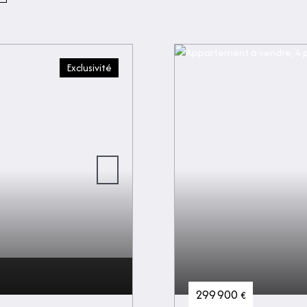
Exclusivité
299 900
€