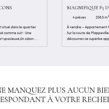
LCONS
MAGNIFIQUE F5 
4
pièces
158.5
m
situé dans le quartier
À vendre – Appartement F
sé comme suit : Une
Sur la route de Plappevill
t spacieuse,Un salon-
découvrez ce superbe app
spacieuses,Une salle
d’un immeuble de caractèr
ns un secteur recherché
charme se cache un lieu de
es établissements
l’ancien, hauteur sous pla
 de vente : 135 000 €
harmonieusement au confor
large entrée qui distribue 
Une cuisine indépendante
dont une suite parentale a
pour le télétravail ou une
NE MANQUEZ PLUS AUCUN BIE
WC séparés Côté extérieur,
agréable espace de verdu
ESPONDANT À VOTRE RECHER
une cave viennent complét
en cours de création, au s