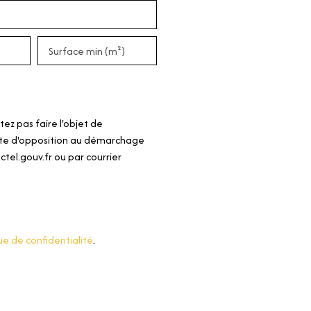
ommodités, des transports, des écoles et des accès
par sa surface, son cachet et sa localisation. -
res : - Surface Carrez : 158,50 m² - Chauffage
Surface min (m²)
GES : E - Copropriété en cours de création – Pas de
de vente : 299 900 € (Honoraires d'agence inclus à la
raires : 6 % TTC à la charge du vendeur - Taxes
 Ce que l’on aime : - Le charme préservé de l’ancien -
z pas faire l'objet de
nd et les volumes - Le jardin privatif et le garage -
iste d'opposition au démarchage
vie de famille et élégance Intéressé(e) ? Contactez-
tel.gouv.fr ou par courrier
site ou obtenir plus d’informations.
ue de confidentialité
.