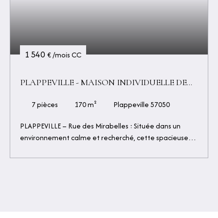
1 540
€ /mois CC
PLAPPEVILLE - MAISON INDIVIDUELLE DE
170 M² AVEC GRAND JARDIN, GARAGE
DOUBLE ET 5 CHAMBRES
7
pièces
170
m²
Plappeville 57050
PLAPPEVILLE – Rue des Mirabelles : Située dans un
environnement calme et recherché, cette spacieuse
maison individuelle d'environ 170 m² offre de beaux
volumes et un cadre de vie idéal pour une famille. Au
rez-de-jardin, vous découvrirez une vaste et lumineuse
pièce de vie avec espace salon et coin repas, ouverte
sur le jardin, ainsi qu'une cuisine entièrement équipée.
L'espace nuit se compose d'une suite parentale avec