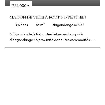
254 000
€
MAISON DE VILLE À FORT POTENTIEL !
4
pièces
85
m²
Hagondange 57300
Maison de ville à fort potentiel sur secteur prisé
d'Hagondange ! A proximité de toutes commodités :
gare, commerces, écoles etc ... venez découvrir cette
maison de ville de type F4 des années 60', composée : -
en rdc : une cuisine, un séjour, une salle de douche
rénovée et un wc ; - au 1er étage : trois belles
chambres, - un comble aménageable, - sous-sol
complet avec cave aménagée, douche et wc. Aux
abords vous bénéficierez également d'une allée
dégagée avec un deux garages fermés, une cour
intérieure avec possibilité de création de terrasse, un
grand jardin entretenu donnant sur une dépendance
(salon d'été couvert). Ce bien, rare sur le secteur, offre