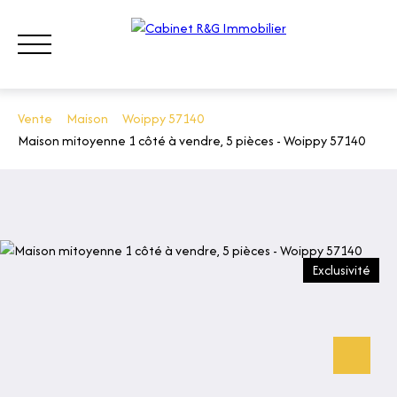
Vente
Maison
Woippy 57140
Maison mitoyenne 1 côté à vendre, 5 pièces - Woippy 57140
ACHETER
LOUER
VENDRE
QUI SOMMES-NOUS ?
CONT
ESTIMATION
Exclusivité