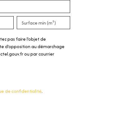
Surface min (m²)
z pas faire l'objet de
iste d'opposition au démarchage
tel.gouv.fr ou par courrier
ue de confidentialité
.