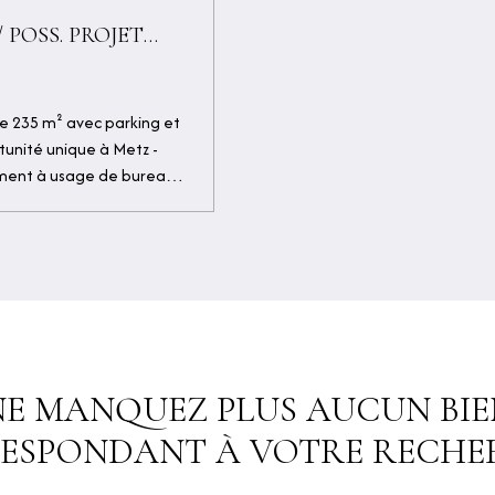
POSS. PROJET
de 235 m² avec parking et
unité unique à Metz -
ement à usage de bureaux,
e changement de destination
vestisseurs ou projets
 ou plusieurs petits
e de 5 garages loués,
 de vente : 318 000 € Ne
ux en un projet
urd'hui pour plus
NE MANQUEZ PLUS AUCUN BIE
ESPONDANT À VOTRE RECHER