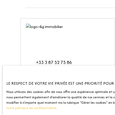
+33 3 87 52 75 86
Place de la République
10 Avenue Robert Schuman
LE RESPECT DE VOTRE VIE PRIVÉE EST UNE PRIORITÉ POU
57000 Metz
Nous utilisons des cookies afin de vous offrir une expérience optimale et 
nous permettent également d'améliorer la qualité de nos services et la co
modifier à n'importe quel moment via la rubrique ″Gérer les cookies″ en ba
notre politique de confidentialité
.