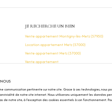
JE RECHERCHE UN BIEN
Vente appartement Montigny-lès-Metz (57950)
Location appartement Metz (57000)
Vente appartement Metz (57000)
Vente appartement
Vente appartement Woippy (57140)
Location appartement Longeville-lès-Metz
R NOUS
(57050)
une communication pertinente sur notre site. Grace à ces technologies, nous po
nvivialité de notre site internet. Nous utiliserons uniquement les données per
s de notre site, à l'exception des cookies essentiels à son fonctionnement. Pour