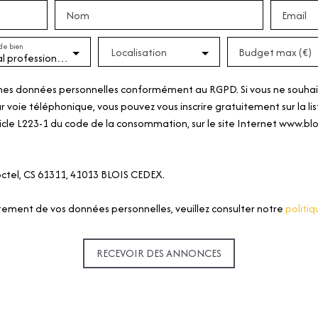
Nom
Email
de bien
Localisation
Budget max (€)
Local professionnel
mes données personnelles conformément au RGPD. Si vous ne souhaite
 voie téléphonique, vous pouvez vous inscrire gratuitement sur la l
icle L223-1 du code de la consommation, sur le site Internet www.bloc
loctel, CS 61311, 41013 BLOIS CEDEX.
aitement de vos données personnelles, veuillez consulter notre
politiq
RECEVOIR DES ANNONCES