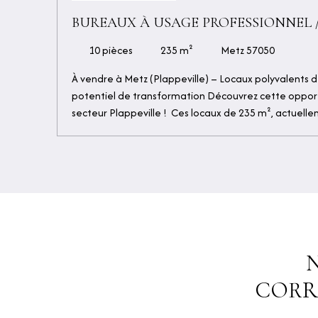
BUREAUX À USAGE PROFESSIONNEL / 
D'HABITATION
10
pièces
235
m²
Metz 57050
À vendre à Metz (Plappeville) – Locaux polyvalents 
potentiel de transformation Découvrez cette opport
secteur Plappeville ! Ces locaux de 235 m², actuell
offrent une grande flexibilité avec la possibilité d
en habitation (sous réserve de permis). Idéal pour in
résidentiels, ils permettent de créer un joli logement
appartements. En plus, vous bénéficiez d'une batteri
assurant une source de revenus supplémentaire. Prix
manquez pas cette occasion de transformer ces loca
immobilier selon vos envies. Contactez-nous dès aujo
d'informations ou pour organiser une visite !
CORR