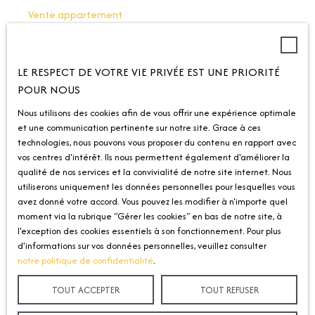
Vente appartement
Vente appartement Woippy (57140)
Location appartement Longeville-lès-Metz (57050)
LE RESPECT DE VOTRE VIE PRIVÉE EST UNE PRIORITÉ
POUR NOUS
Nous utilisons des cookies afin de vous offrir une expérience optimale
INFORMATIONS
et une communication pertinente sur notre site. Grace à ces
technologies, nous pouvons vous proposer du contenu en rapport avec
Nos honoraires
vos centres d'intérêt. Ils nous permettent également d'améliorer la
qualité de nos services et la convivialité de notre site internet. Nous
Mentions légales
utiliserons uniquement les données personnelles pour lesquelles vous
avez donné votre accord. Vous pouvez les modifier à n'importe quel
Politique de confidentialité
moment via la rubrique ″Gérer les cookies″ en bas de notre site, à
Plan du site
l'exception des cookies essentiels à son fonctionnement. Pour plus
d'informations sur vos données personnelles, veuillez consulter
Gérer les cookies
notre politique de confidentialité
.
Propulsé par
TOUT ACCEPTER
TOUT REFUSER