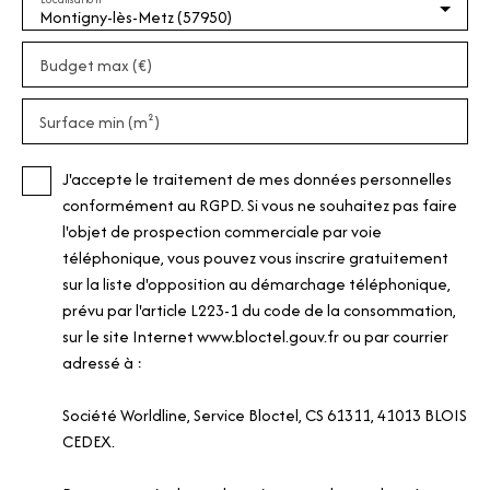
!!!
Montigny-lès-Metz (57950)
Budget max (€)
Surface min (m²)
J'accepte le traitement de mes données personnelles
conformément au RGPD. Si vous ne souhaitez pas faire
l'objet de prospection commerciale par voie
téléphonique, vous pouvez vous inscrire gratuitement
sur la liste d'opposition au démarchage téléphonique,
prévu par l'article L223-1 du code de la consommation,
sur le site Internet www.bloctel.gouv.fr ou par courrier
adressé à :
Société Worldline, Service Bloctel, CS 61311, 41013 BLOIS
CEDEX.