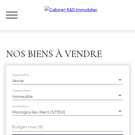
NOS BIENS À VENDRE
ACHETER
LOUER
VENDRE
QUI SOMMES-NOUS ?
CONT
Type d'offre
Vente
ESTIMATION
Type de bien
Immeuble
Localisation
Montigny-lès-Metz (57950)
Budget max (€)