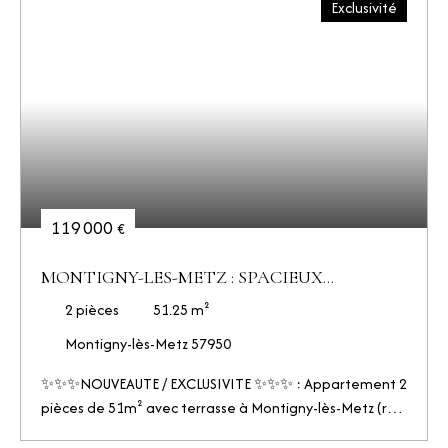
Exclusivité
119 000
€
MONTIGNY-LES-METZ : SPACIEUX
APPARTEMENT T2 DE 51M² AVEC TERRASSE
2
pièces
51.25
m²
Montigny-lès-Metz 57950
✨✨✨NOUVEAUTE / EXCLUSIVITE ✨✨✨ : Appartement 2
pièces de 51m² avec terrasse à Montigny-lès-Metz (rue
de P. A. M, proche du Château de Courcelles et de