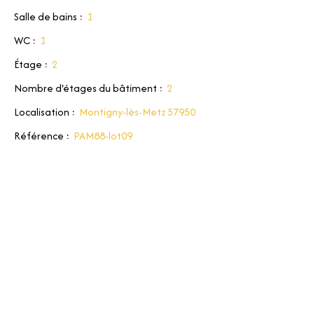
Salle de bains
:
1
WC
:
1
Étage
:
2
Nombre d'étages du bâtiment
:
2
Localisation
:
Montigny-lès-Metz 57950
Référence
:
PAM88-lot09