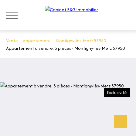
Vente
Appartement
Montigny-lès-Metz 57950
Appartement à vendre, 3 pièces - Montigny-lès-Metz 57950
ACHETER
LOUER
VENDRE
QUI SOMMES-NOUS ?
CONT
ESTIMATION
Exclusivité